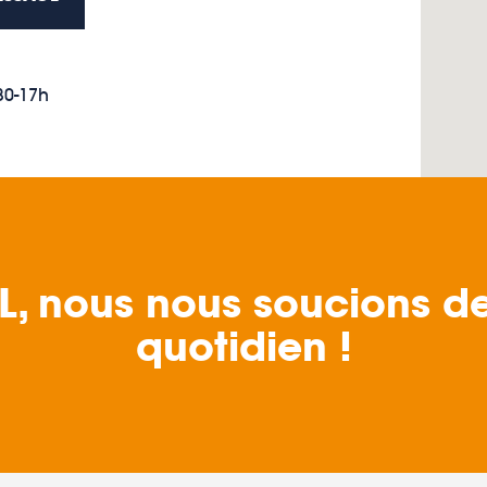
30-17h
 nous nous soucions de 
quotidien !