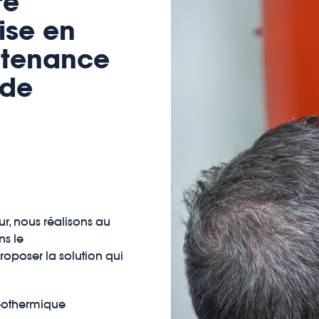
re
mise en
ntenance
 de
ur, nous réalisons au
ns le
oposer la solution qui
éothermique