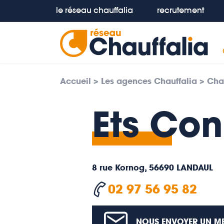
le réseau chauffalia
recrutement
Accueil
>
Les agences Chauffalia
>
Cha
Ets Con
8 rue Kornog, 56690 LANDAUL
02 97 56 95 82
NOUS ENVOYER UN M