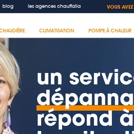
blog
les agences chauffalia
VOUS AVEZ
CHAUDIÈRE
CLIMATISATION
POMPE À CHALEUR
un servi
dépann
répond à