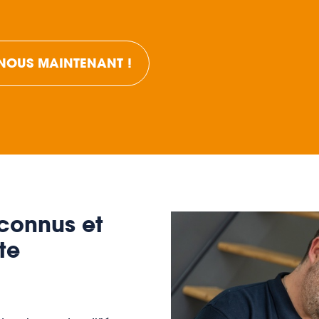
-NOUS MAINTENANT !
econnus et
te